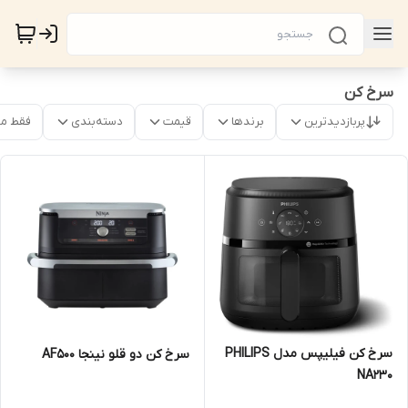
سرخ کن
پربازدیدترین
برندها
قیمت
دسته‌بندی
فقط م
سرخ کن فیلیپس مدل PHILIPS
سرخ کن دو قلو نینجا AF500
NA230