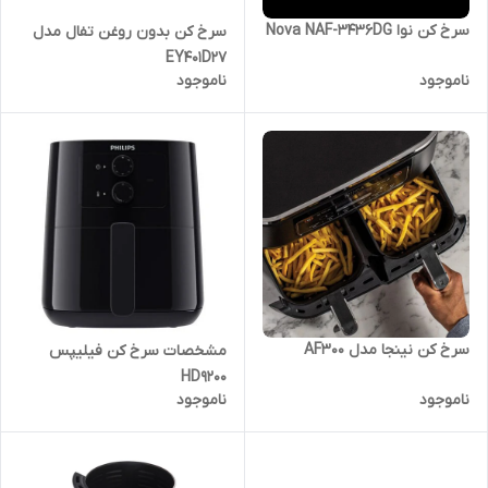
سرخ کن نوا Nova NAF-3436DG
سرخ کن بدون روغن تفال مدل
EY401D27
ناموجود
ناموجود
سرخ کن نینجا مدل AF300
مشخصات سرخ کن فیلیپس
HD۹۲۰۰
ناموجود
ناموجود