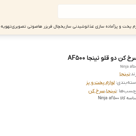
زم پخت و پز
آماده سازی غذا
نوشیدنی ساز
یخچال فریزر ها
صوتی تصویری
تهویه 
خ کن دو قلو نینجا AF500
Ninja af5
ند:
نینجا
ته‌بندی
:
لوازم پخت و پز
چسب‌ها :
نینجا
،
سرخ کن
اسه کالا
Ninja af500