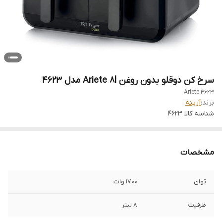
سرخ کن دوقلو بدون روغن Ariete 8l مدل 4623
Ariete 4623
برند:
آریته
شناسه کالا
4623
مشخصات
توان
1700 وات
ظرفیت
8 لیتر