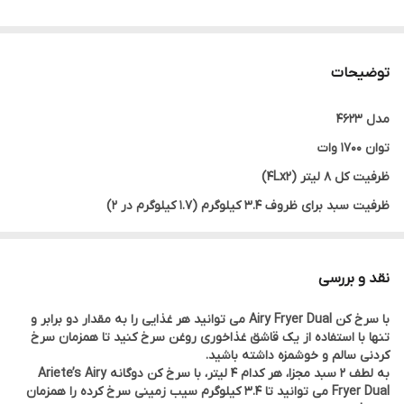
توضیحات
مدل 4623
توان 1700 وات
ظرفیت کل 8 لیتر (4Lx2)
ظرفیت سبد برای ظروف 3.4 کیلوگرم (1.7 کیلوگرم در 2)
سبدهای جداشدنی نچسب 2
توابع منطقه دوگانه، طبخ دوگانه، همگام سازی
نقد و بررسی
پنل دیجیتال LED لمسی
با سرخ کن Airy Fryer Dual می توانید هر غذایی را به مقدار دو برابر و
8 برنامه از پیش تعیین شده
تنها با استفاده از یک قاشق غذاخوری روغن سرخ کنید تا همزمان سرخ
تایمر تا 60 دقیقه
کردنی سالم و خوشمزه داشته باشید.
به لطف 2 سبد مجزا، هر کدام 4 لیتر، با سرخ کن دوگانه Ariete’s Airy
دمای قابل تنظیم 35 تا 200 درجه سانتی گراد
Fryer Dual می توانید تا 3.4 کیلوگرم سیب زمینی سرخ کرده را همزمان