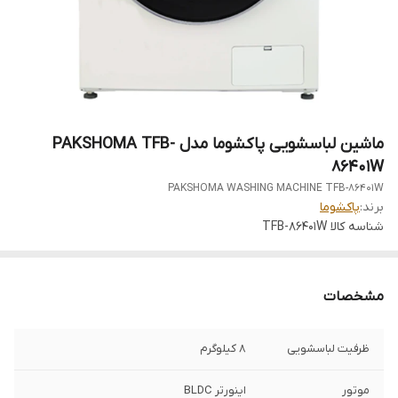
ماشین لباسشویی پاکشوما مدل PAKSHOMA TFB-
86401W
PAKSHOMA WASHING MACHINE TFB-86401W
برند:
پاکشوما
شناسه کالا
TFB-86401W
مشخصات
ظرفیت لباسشویی
۸ کیلوگرم
موتور
اینورتر BLDC