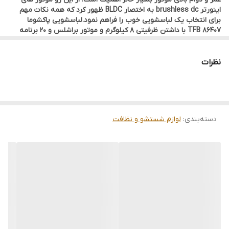
اینورتر brushless dc به اختصار BLDC ظهور کرد که همه نکات مهم
برای انتخاب یک لباسشویی خوب را فراهم نمود.لباسشویی پاکشوما
86407 TFB با داشتن ظرفیتی 8 کیلوگرم و موتور براشلس و 20 برنامه
شستشو ، با قدرت گشتاور 1400 دور نیاز های یک خانواده پرجمعیت را
بخوبی پاسخگو است.
انرژی ماشین لباسشویی پاکشوما مدل TFB 86407
نظرات
ماشین لباسشویی پاکشوما مدل TFB 86407با گرید انرژی +++A تا 30
درصد از هدر رفت انرژی جلوگیری میکند.البته طبق استاندارد ایران ++A
می باشد.
صدا و لرزش ماشین لباسشویی پاکشوما مدل TFB 86407
لباسشویی 86407 پاکشوما با میزان صدای بسیار کم می باشد بطوریکه در
دسته‌بندی
:
لوازم شستشو و نظافت
زمان شستشو 54db صدا دارد و با برند های مطرح خارجی قیاس می شود
و درصورت نصب صحیح کاملا بدون لرزش می باشد.
برنامه های شستشو ماشین لباسشویی پاکشوما مدل TFB 86407
لباسشویی پاکشوما 86407 TFB دارای 16 برنامه شستشو اصلی می
باشد،که با 4 برنامه کمکی پکیج کاملی از امکانات شستشو را فراهم نموده
است.
پنل برنامه شستشو ماشین لباسشویی پاکشوما مدل TFB 86407
یگ الماسه لباسشویی پاکشوما 86407 TFB از جنس استیل ضد زنگ بوده
و باعث جلوگیری از آسیب به بافت لباس ها می گردد .
در انتها به ویژگی های بارز این ماشین لباسشویی پاکشوما مدل TFB
86407 محصول می پردازیم.