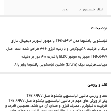
امکان شستشوی با
ندارد
بخار
حداکثر سرعت
1400 دور در دقیقه
توضیحات
چرخش موتور
لباسشویی پاکشوما مدل TFB-86407 با موتور اینورتر دیجیتال، دارای
دیگ با ظرفیت 8 کیلوگرمی و با رتبه انرژی ++A طراحی شده است. مدل
TFB-86407 مجهز به موتور BLDC با قدرت 1400 دور بر دقیقه
میباشد.ظرفیت دیگ (Drum) ماشین لباسشویی پاکشوما برابر با 8
کیلوگرم است که می‌تواند برای خانواده‎های نسبتا پرجمعیت مناسب
باشد. با برنامه شستشوی 15 و 45 دقیقه ای به شما کمک کرده تا در
نقد و بررسی
سریع‌ترین زمان ممکن لباسی تمیز و پاکیزه داشته باشید.
نقد و بررسی ماشین لباسشویی پاکشوما مدل TFB 86407
یکی از ویژگی های مهم در ماشین لباسشویی پاکشوما مدل TFB 86407
ظرفیت 8 کیلوگرم ، مصرف انرژی و صدای آن می باشد، همچنین قدرت و
عمر و دوام بالای موتور بسیار حائز اهمیت است. از این رو موتور های