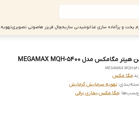
زم پخت و پز
آماده سازی غذا
نوشیدنی ساز
یخچال فریزر ها
صوتی تصویری
تهویه 
 هیتر مگامکس مدل MEGAMAX MQH-5400
MEGAMAX MQH-54
ند:
مگا مکس
ته‌بندی
:
تهویه سرمایش گرمایش
چسب‌ها :
مگا مکس
،
بخاری برقی