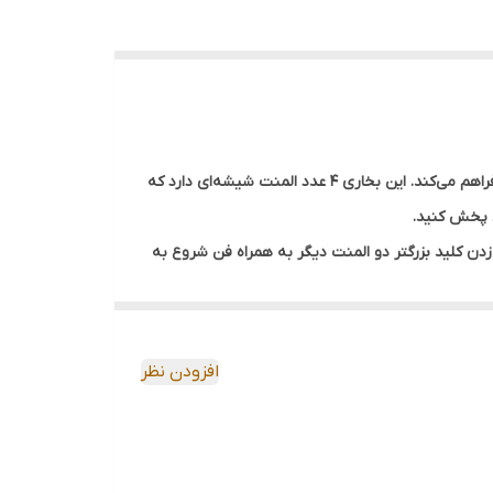
فن هیتر برقی 2000 وات مگامکس مدل MQH-5400، محصولی بسیار زیبا و باکیفیت است و گرمای مطبوعی را برای خانه و محل کار شما فراهم می‌کند. این بخاری 4 عدد المنت شیشه‌ای دارد که
د و با زدن کلید بزرگتر دو المنت دیگر به همراه فن شروع به
ا در محیط، در قسمت پشت المنت‌ها، صفحه‌ای از جنس
گرم می‌کند. در قسمت زیر این بخاری یک کلید قطع
افزودن نظر
. فن به کار رفته در ساخت این مدل، گرما را به طور