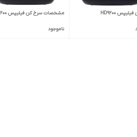
لیپس HD9200
مشخصات سرخ کن فیلیپس HD۹۲۰۰
ناموجود