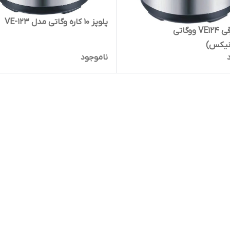
پلوپز 10 کاره وگاتی مدل VE-123
پلوپز برقی VE124 ووگاتی
ونیکس)
ناموجود