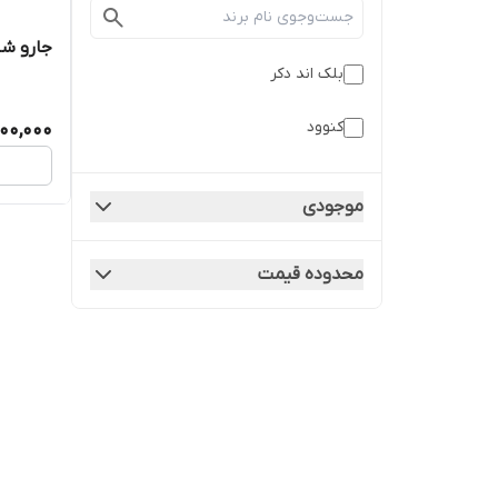
جارو شار
بلک اند دکر
کنوود
400,000
موجودی
محدوده قیمت