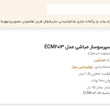
زم پخت و پز
آماده سازی غذا
نوشیدنی ساز
یخچال فریزر ها
صوتی تصویری
تهویه 
پرسوساز مباشی مدل ECM2013
ECM2013 mebas
ند:
مباشی
ته‌بندی
:
نوشیدنی ساز
رفیت مخزن
:
1.5 لیتر
ان
:
1100 وات
ار بخار
:
15 بار
اسه کالا
ECM2013