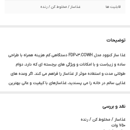
قابلیت ها
غذاساز / مخلوط کن / رنده
توضیحات
غذا ساز کنوود مدل FDP03.COWH دستگاهی کم هزینه همراه با طراحی
ساده و زیباست و با امکانات و ویژگی های برجسته ای که دارد، دوام
طولانی مدت و استفاده موثر از غذاساز را فراهم می کند. اگر وعده های
غذایی سالم در خانه را می پسندید، غذاسازهای با کیفیت و عالی بهترین
انتخاب محسوب می شوند. این مجموعه برای آسان ساختن غذا در خانه
ها طراحی شده و با استفاده از این دستگاه می توان به سرعت غذاهای
نقد و بررسی
متنوع و لذیذی را با دریافت بهترین نتیجه، تهیه نمود. عملکرد عالی با
غذاساز / مخلوط کن / رنده
قدرت موتور بالا، تهیه آسان انواع غذاها را تضمین می کند و برای انواع
750 وات
نیازهای آشپزی، قابل اطمینان و ایده آل خواهد بود. یک طراحی بسیار