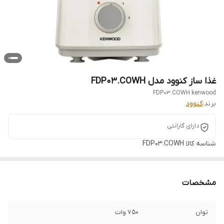
غذا ساز کنوود مدل FDP03.COWH
FDP03.COWH kenwood
برند:
کنوود
دارای گارانتی
شناسه کالا
FDP03.COWH
مشخصات
توان
750 وات