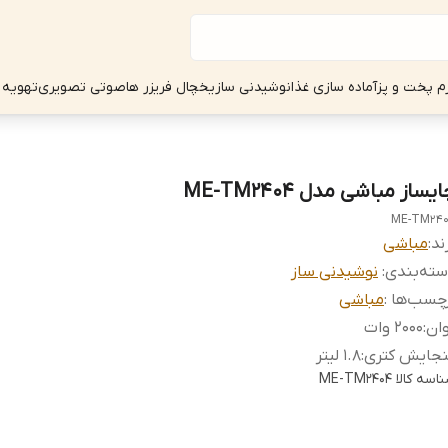
زم پخت و پز
آماده سازی غذا
نوشیدنی ساز
یخچال فریزر ها
صوتی تصویری
تهویه 
یساز مباشی مدل ME-TM2404
ME-TM24
ند:
مباشی
ته‌بندی
:
نوشیدنی ساز
چسب‌ها :
مباشی
ان
:
2000 وات
نجایش کتری
:
1.8 لیتر
اسه کالا
ME-TM2404