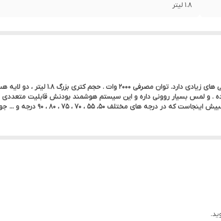
1.8 لیتر
چای ساز روی همی مباشی ژاپن مدل 2404 ، در و
 لمس بسیار روونی داره و این سیستم هوشمند بودنش قابلیت متعددی بتون 
ی مختلف 50، 55 ، 70 ، 75 ، 80 ، 90 درجه و ... جوش میاره
ید.