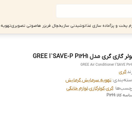
زم پخت و پز
آماده سازی غذا
نوشیدنی ساز
یخچال فریزر ها
صوتی تصویری
تهویه 
لر گازی گری مدل GREE I`SAVE-P P12H1
GREE Air Conditioner I`SAVE P12
ند:
گری
ته‌بندی
:
تهویه سرمایش گرمایش
چسب‌ها :
گری
،
کولرگازی
،
لوازم خانگی
اسه کالا
P12H1