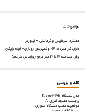
توضیحات
عملکرد: سرمايش و گرمایش + اینورتر
دارای گاز مبرد R410a و کمپرسور روتاری+ لوله رایگان
برای مساحت 17 تا 22 متر مربع (براساس شرایط)
مناسب برای آب و هوای معتدل
گرید انرژی : A
نقد و بررسی
مدل دستگاه I'save-P12H1
برچسب مصرف انرژی A
موقعیت نصب دستگاه دیواری
شرایط کارکرد معتدل