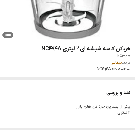
خردکن کاسه شیشه ای 2 لیتری NC494A
NC494A
برند:
نیکایی
شناسه کالا
NC494A
نقد و بررسی
یکی از بهترین خرد کن های بازار
2 لیتری