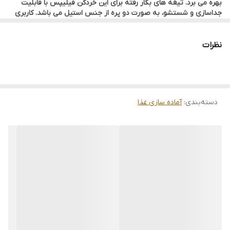
بهره می برد. تیغه های بکار رفته برای این خردکن فیلیپس با قابلیت
جداسازی و شستشو، به صورت دو پره از جنس استیل می باشد. کاربری
خردکن فیلیپس مدل HR1393 بسیار آسان می باشد و آغاز فعالیت آن از
طریق دکمه فشاری، امکانپذیر خواهد بود و با بر داشتن دست، عملکرد
دستگاه متوقف می شود.
نظرات
همچنین سطح زیرین خردکن فیلیپس مدل HR1393 با حلقه پلاستیکی
پوشانده شده که علاوه بر جلوگیری از افتادن دستگاه در حین کار، موجب
کاهش لرزش و صدای خردکن نیز می گردد.
دسته‌بندی
:
آماده سازی غذا