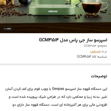
اسپرسو ساز جی پاس مدل GCM41514
GCM41514 geepas
برند:
جیپاس
شناسه کالا
GCM41514
توضیحات
این دستگاه قهوه ساز اسپرسو Geepas با چوب فوم برای کف کردن آسان
شیر. بدنه زیبا و محکمی دارد که در طراحی شیک پیچیده شده است و
افزودنی عالی برای هر آشپزخانه ای است. دستگاه قهوه ساز دارای دو