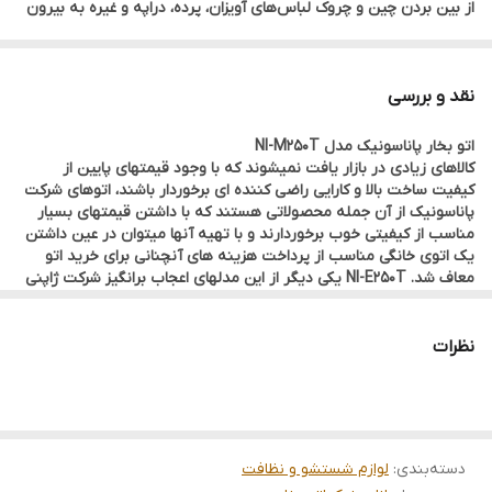
از بین بردن چین و چروک لباس‌های آویزان، پرده، دراپه و غیره به بیرون
می‌دهد.
کفه پیشرفته با پوشش تیتانیوم این اتو، آن را تبدیل به یک اتو عالی
نقد و بررسی
برای اتوکشی سریع تر تبدیل کرده است. به‌ آسانی روی پارچه می‌لغزد و
اتو بخار پاناسونیک مدل NI-M250T
به مدت طولانی قابل استفاده است. روان بودن حرکت تا 20 درصد*1،*2
کالاهای زیادی در بازار یافت نمیشوند که با وجود قیمتهای پایین از
افزایش یافته است و ویژگی ضد خراش به اندازه 4 مرحله (از 2H تا
کیفیت ساخت بالا و کارایی راضی کننده ای برخوردار باشند، اتوهای شرکت
پاناسونیک از آن جمله محصولاتی هستند که با داشتن قیمتهای بسیار
6H)*۲،*۳ افزایش یافته است.
مناسب از کیفیتی خوب برخوردارند و با تهیه آنها میتوان در عین داشتن
یک اتوی خانگی مناسب از پرداخت هزینه های آنچنانی برای خرید اتو
معاف شد. NI-E250T یکی دیگر از این مدلهای اعجاب برانگیز شرکت ژاپنی
پاناسونیک است که با قیمتی بسیار مناسب شما را صاحب یک اتوی
خانگی خوش ساخت و کارا میکند.
نظرات
دسته‌بندی
:
لوازم شستشو و نظافت