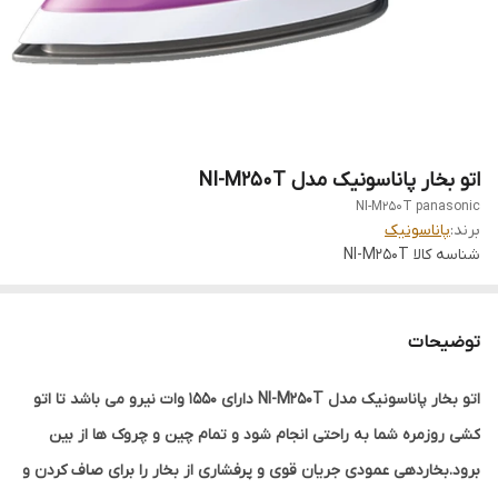
اتو بخار پاناسونیک مدل NI-M250T
NI-M250T panasonic
برند:
پاناسونیک
شناسه کالا
NI-M250T
توضیحات
اتو بخار پاناسونیک مدل NI-M250T دارای 1550 وات نیرو می باشد تا اتو
کشی روزمره شما به راحتی انجام شود و تمام چین و چروک ها از بین
برود.بخاردهی عمودی جریان قوی و پرفشاری از بخار را برای صاف کردن و