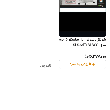
شوفاژ برقی فن دار سلسکو ۱۵ پره
مدل SLS-15FB SLSCO
16,377,000
افزودن به سبد
ناموجود