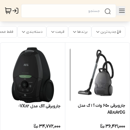
جدیدترین
برندها
قیمت
دسته‌بندی
فقط محص
جاروبرقی 650 وات آ ا گ مدل
جاروبرقی آاگ مدل VX82-
AB81A2DG
34,772,000
36,421,000